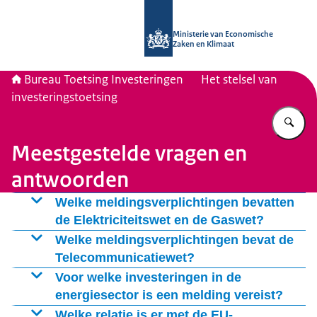
Naar de homepage van Bureau Toetsi
Ministerie van Economische
Zaken en Klimaat
Bureau Toetsing Investeringen
Het stelsel van
investeringstoetsing
Vu
Meestgestelde vragen en
antwoorden
Welke meldingsverplichtingen bevatten
de Elektriciteitswet en de Gaswet?
Op basis van de
Welke meldingsverplichtingen bevat de
Telecommunicatiewet?
Op basis van de
Voor welke investeringen in de
energiesector is een melding vereist?
Een meldingis alleen nodig als door de investering de
Welke relatie is er met de EU-