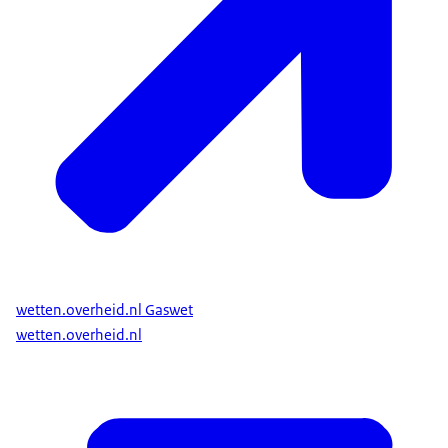
individueel herleidbare zaken.
het aantal .nl-domeinnamen ten behoeve
waarvan hostingdiensten worden aangeboden
wordt gedeeld door 400.000.
Op grond van een bedreiging van het publiek belang
kan een investering in telecommunicatiepartij
verboden worden of een verbod onder opschortende
voorwaarden worden opgelegd.
wetten.overheid.nl Gaswet
wetten.overheid.nl