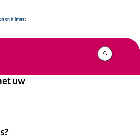
g Investeringen
en en Klimaat
Vul in wat u z
met uw
s?