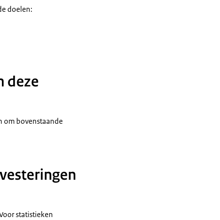
de doelen:
n deze
ijn om bovenstaande
vesteringen
oor statistieken