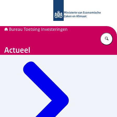
Naar de homepage van Bureau Toetsi
Ministerie van Economische
Zaken en Klimaat
Bureau Toetsing Investeringen
Vu
Actueel
Menu